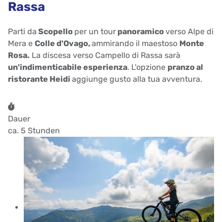
Rassa
Parti da
Scopello
per un tour
panoramico
verso Alpe di
Mera e
Colle d'Ovago,
ammirando il maestoso
Monte
Rosa.
La discesa verso Campello di Rassa sarà
un'indimenticabile esperienza
. L'opzione
pranzo al
ristorante Heidi
aggiunge gusto alla tua avventura.
Dauer
ca. 5 Stunden